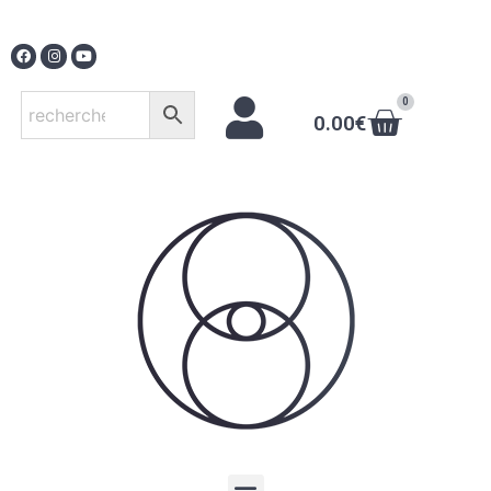
0
0.00
€