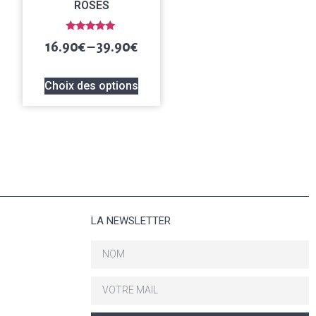
ROSES
Note
16.90
€
–
39.90
€
5.00
sur 5
Choix des options
LA NEWSLETTER