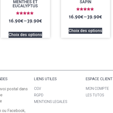
MENTHES ET
SAPIN
EUCALYPTUS
Note
16.90
€
–
39.90
€
5.00
Note
16.90
€
–
39.90
€
sur 5
5.00
sur 5
Choix des options
Choix des options
NDES
LIENS UTILES
ESPACE CLIENT
nvoi postal dans
CGV
MON COMPTE
ce
RGPD
LES TUTOS
ne
MENTIONS LEGALES
m ou Facebook,