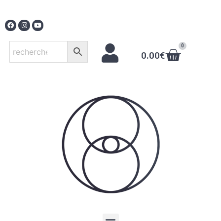
0
0.00
€